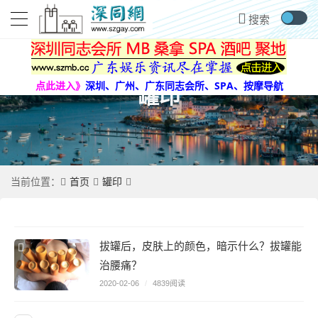
点此进入》
深圳、广州、广东同志会所、SPA、按摩导航
罐印
首页
罐印
当前位置：
拔罐后，皮肤上的颜色，暗示什么？拔罐能
治腰痛？
2020-02-06
/
4839阅读