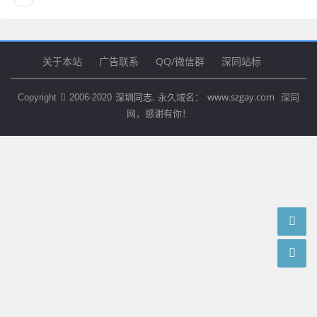
关于本站
广告联系
QQ/微信群
深同站标
深圳同志.
www.szgay.com
Copyright
2006-2020
永久域名：
深同
网，感谢有你！