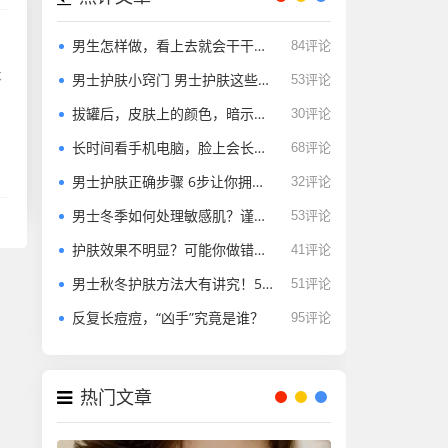
男生怎样做，看上去就会干干净净、不油腻？
84评论
不
男士护肤小窍门 男士护肤这些步骤不能省
53评论
拔罐后，皮肤上的颜色，暗示什么？拔罐能治腰痛？
30评论
长时间看手机电脑，脸上会长斑，是真的吗？
68评论
男士护肤正确步骤 6步让你拥有好肌肤
32评论
男士冬季如何处理敏感肌？谨记5招巧应对！
53评论
护肤效果不明显？可能你做错了这几步！
41评论
男士秋冬护肤方法大有讲究！5个护肤误区，让皮肤越变越糟！
51评论
反复长痘痘，“凶手”究竟是谁？
95评论
热门文章