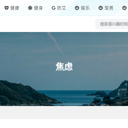
健康
健身
防艾
娱乐
型男
焦虑