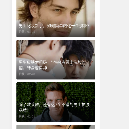
男士化妆新手，如何简单的化一个淡妆？
护肤，
01-01
男生皮肤太粗糙，学会4点男士洗脸妙
招，转身变男神
护肤，
02-28
除了欧莱雅，还有这7个不错的男士护肤
品牌！
护肤，
01-01