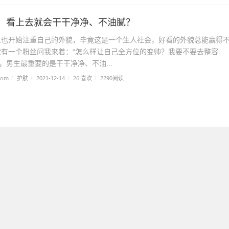
，看上去就会干干净净、不油腻？
生也开始注重自己的外貌，毕竟这是一个生人社会，好看的外貌总能赢得
就有一个粉丝问我来着：“怎么样让自己全方位的变帅？我要不要去整容
必，男生最重要的是干干净净、不油...
com
护肤
26 喜欢
/
/
2021-12-14
/
/
2290阅读