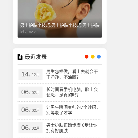
男士护肤小技巧,男士护肤小技巧,男士护肤
护肤，
02-28
最近发表
男生怎样做，看上去就会干
14
12月
/
干净净、不油腻？
长时间看手机电脑，脸上会
06
02月
/
长斑，是真的吗？
让男生瞬间变帅的7个妙招，
06
02月
/
别等老了才学
男士护肤正确步骤 6步让你
06
02月
/
拥有好肌肤