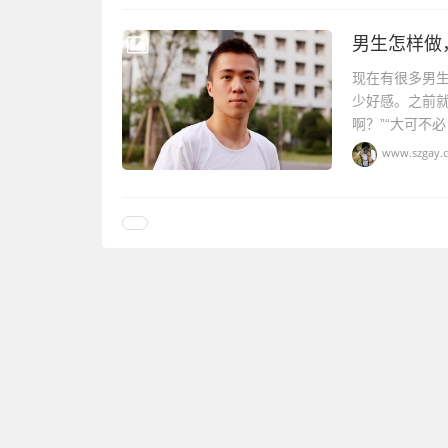
男生怎样做
现在有很多男
少好感。之前
啊？”“大可不
www.szgay.