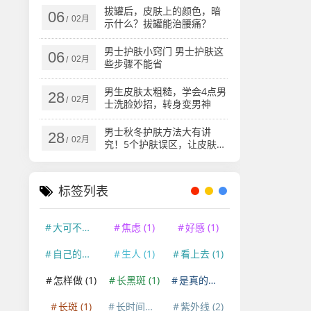
拔罐后，皮肤上的颜色，暗
06
02月
/
示什么？拔罐能治腰痛？
男士护肤小窍门 男士护肤这
06
02月
/
些步骤不能省
男生皮肤太粗糙，学会4点男
28
02月
/
士洗脸妙招，转身变男神
男士秋冬护肤方法大有讲
28
02月
/
究！5个护肤误区，让皮肤越
变越糟！
标签列表
大可不必
(1)
焦虑
(1)
好感
(1)
自己的外貌
(1)
生人
(1)
看上去
(1)
怎样做
(1)
长黑斑
(1)
是真的吗
(1)
长斑
(1)
长时间看手机
(1)
紫外线
(2)