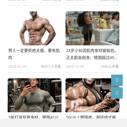
男人一定要拒绝太瘦，要有肌
24岁小伙因肌肉身材被偷拍，
肉
正太脸金刚身，臂围超过45厘
米
2020-02-20
80911人在看
2020-12-09
2940人在看
3年打造型男身材，臂围45公
50cm上臂围度，用环绕式撕
分，太强悍了
裂训练法可以实现！