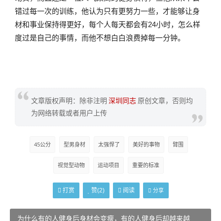
错过每一次的训练，他认为只有更努力一些，才能够让身
材和事业保持得更好，每个人每天都会有24小时，怎么样
度过是自己的事情，而他不想白白浪费掉每一分钟。
文章版权声明：除非注明
深圳同志
原创文章，否则均
为网络转载或者用户上传
45公分
型男身材
太强悍了
美好的事物
臂围
视觉型动物
运动项目
重要的标准
打赏
阅读
赞(
2
)
分享
为什么有的人健身后身材会变瘦，有的人健身后却越来越