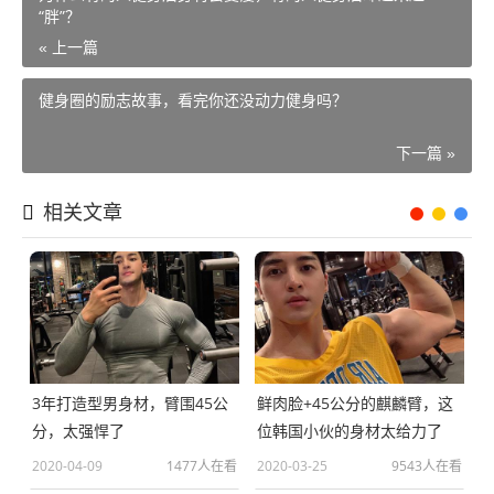
“胖”？
« 上一篇
健身圈的励志故事，看完你还没动力健身吗？
下一篇 »
相关文章
3年打造型男身材，臂围45公
鲜肉脸+45公分的麒麟臂，这
分，太强悍了
位韩国小伙的身材太给力了
2020-04-09
1477人在看
2020-03-25
9543人在看