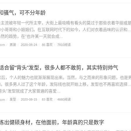
和骚气，可不分年龄
尚主流被年轻一代所主宰，大街上最吸睛有看头的莫过于那些衣着华丽或
的小哥哥和小姐姐们。在互联网时代下的如今，人们对衣着品味的认识和
然的趋势，在“也许某一天就会成...
com
男装
86 喜欢
/
/
2020-08-24
/
/
7810阅读
后适合留“背头”发型，很多人都不敢剪，其实特别帅气
以后，个人的魅力也就渐渐展现出来。当然，与之而来的形象问题，也是
的。很多男人过了这个年龄，发际线也就开始上移，发型也不再喜欢选择
背头”发型就成了大家普遍的喜爱...
com
发型
83 喜欢
/
/
2020-08-15
/
/
4660阅读
子练出健硕身材，在他面前，年龄真的只是数字