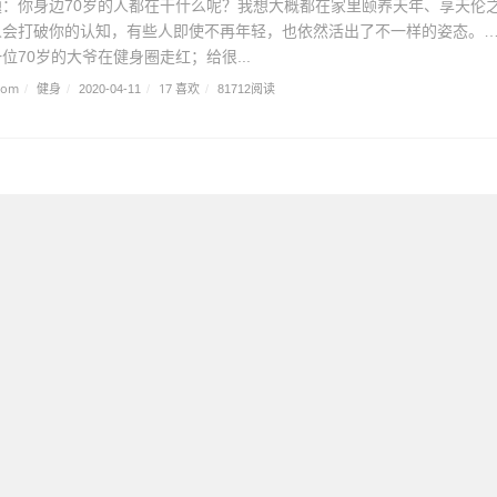
：你身边70岁的人都在干什么呢？我想大概都在家里颐养天年、享天伦
人会打破你的认知，有些人即使不再年轻，也依然活出了不一样的姿态。
位70岁的大爷在健身圈走红；给很...
com
健身
17 喜欢
/
/
2020-04-11
/
/
81712阅读