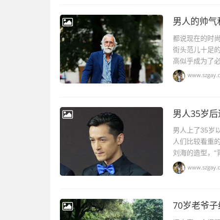
男人的帅气
都说现在的时
街头范儿十足
高似乎成为了必
www.szgay.
男人35岁
男人上了35岁
人们比较看重
刘海的造型，“
www.szgay.
70岁老爷