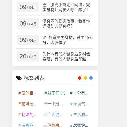
巴西肌肉小哥走红网络，完
09
04月
/
美身材让网友大呼：酸了！
健身圈的励志故事，看完你
09
04月
/
还没动力健身吗？
3年打造型男身材，臂围45公
09
04月
/
分，太强悍了
为什么有的人健身后身材会
20
02月
/
变瘦，有的人健身后却越来
越“胖”？
标签列表
爱的目光
(1)
妹子们
(1)
十分有型
(1)
饱满硬挺
(1)
一个月后
(1)
环境气氛
(1)
特殊的存在
(1)
广大健身人群
(1)
生活质量
(1)
有哪些差距
(1)
健身房训练
(1)
居家健身
(1)