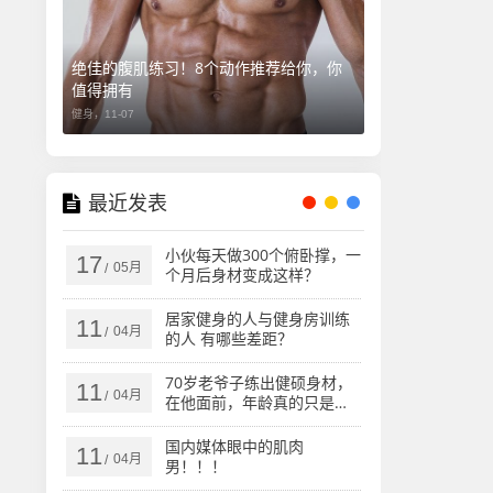
绝佳的腹肌练习！8个动作推荐给你，你
值得拥有
健身，
11-07
最近发表
小伙每天做300个俯卧撑，一
17
05月
/
个月后身材变成这样？
居家健身的人与健身房训练
11
04月
/
的人 有哪些差距？
70岁老爷子练出健硕身材，
11
04月
/
在他面前，年龄真的只是数
字
国内媒体眼中的肌肉
11
04月
/
男！！！