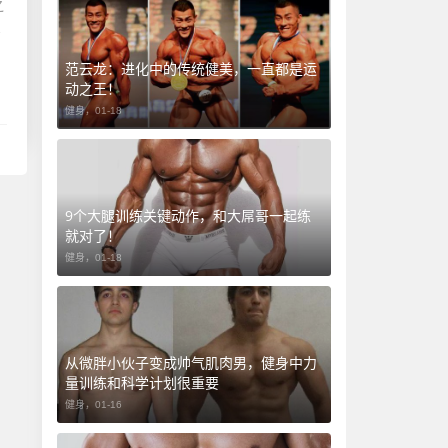
之
这
范云龙：进化中的传统健美，一直都是运
动之王！
健身，
01-18
9个大腿训练关键动作，和大屌哥一起练
就对了！
健身，
01-18
从微胖小伙子变成帅气肌肉男，健身中力
量训练和科学计划很重要
健身，
01-16