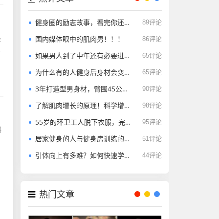
健身圈的励志故事，看完你还没动力健身吗？
89评论
是
国内媒体眼中的肌肉男！！！
86评论
提
如果男人到了中年还有必要进行增肌训练吗？
65评论
为什么有的人健身后身材会变瘦，有的人健身后却越来越“胖”？
65评论
3年打造型男身材，臂围45公分，太强悍了
90评论
了解肌肉增长的原理！科学增强充血感，增肌更高效
98评论
55岁的环卫工人脱下衣服，完美的身材足以让年轻人羞愧的低头
95评论
男
居家健身的人与健身房训练的人 有哪些差距？
51评论
有
引体向上有多难？如何快速学会引体向上?
44评论
热门文章