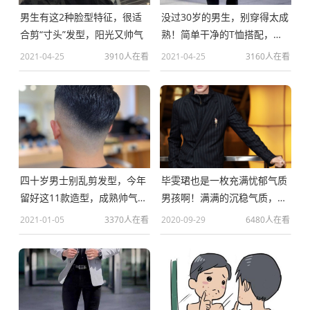
男生有这2种脸型特征，很适
没过30岁的男生，别穿得太成
合剪“寸头”发型，阳光又帅气
熟！简单干净的T恤搭配，帅
气又减龄
2021-04-25
3910人在看
2021-04-25
3160人在看
四十岁男士别乱剪发型，今年
毕雯珺也是一枚充满忧郁气质
留好这11款造型，成熟帅气不
男孩啊！满满的沉稳气质，尽
显老
显绅士
2021-01-05
3370人在看
2020-09-29
6480人在看