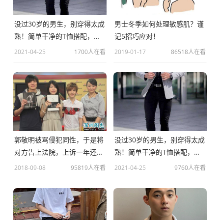
没过30岁的男生，别穿得太成
男士冬季如何处理敏感肌？谨
熟！简单干净的T恤搭配，帅
记5招巧应对！
气又减龄
2021-04-25
1700人在看
2019-01-17
86518人在看
郭敬明被骂侵犯同性，于是将
没过30岁的男生，别穿得太成
对方告上法院，上诉一年还是
熟！简单干净的T恤搭配，帅
被驳回了
气又减龄
2018-09-08
95819人在看
2021-04-25
9760人在看