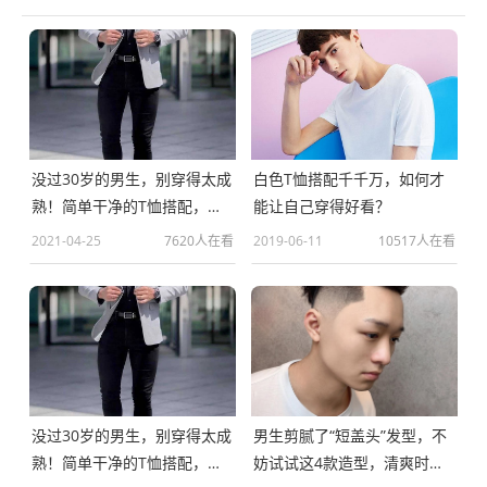
没过30岁的男生，别穿得太成
白色T恤搭配千千万，如何才
熟！简单干净的T恤搭配，帅
能让自己穿得好看？
气又减龄
2021-04-25
7620人在看
2019-06-11
10517人在看
没过30岁的男生，别穿得太成
男生剪腻了“短盖头”发型，不
熟！简单干净的T恤搭配，帅
妨试试这4款造型，清爽时尚