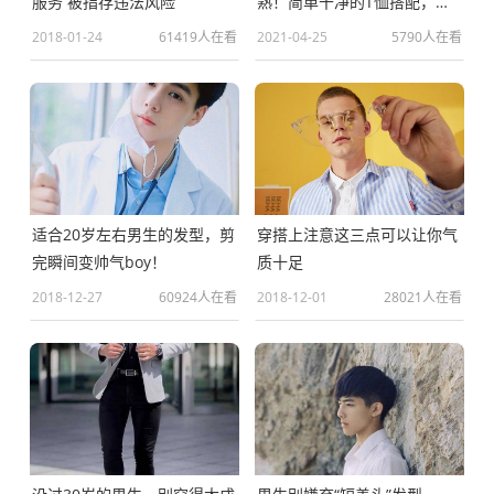
服务 被指存违法风险
熟！简单干净的T恤搭配，帅
气又减龄
2018-01-24
61419人在看
2021-04-25
5790人在看
适合20岁左右男生的发型，剪
穿搭上注意这三点可以让你气
完瞬间变帅气boy！
质十足
2018-12-27
60924人在看
2018-12-01
28021人在看