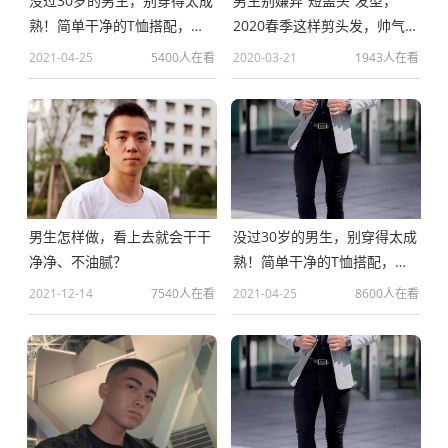
没过30岁的男生，别穿得太成
男生别嫌弃“短盖头”发型，
熟！简单干净的T恤搭配，帅
2020春季这样剪头发，帅气又
气又减龄
减龄
2021-04-25
5400人在看
2020-03-21
1943人在看
男生怎样做，看上去就会干干
没过30岁的男生，别穿得太成
净净、不油腻？
熟！简单干净的T恤搭配，帅
气又减龄
2021-12-14
7540人在看
2021-04-25
8600人在看