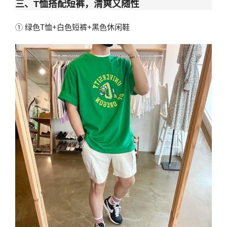
三、T恤搭配短裤，清爽又随性
① 绿色T恤+白色短裤+黑色休闲鞋