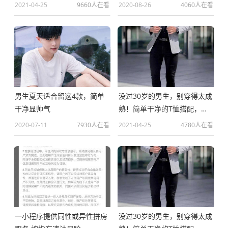
气又减龄
显帅气
2021-04-25
9660人在看
2020-08-26
4060人在看
男生夏天适合留这4款，简单
没过30岁的男生，别穿得太成
干净显帅气
熟！简单干净的T恤搭配，帅
气又减龄
2020-07-11
7930人在看
2021-04-25
4780人在看
一小程序提供同性或异性拼房
没过30岁的男生，别穿得太成