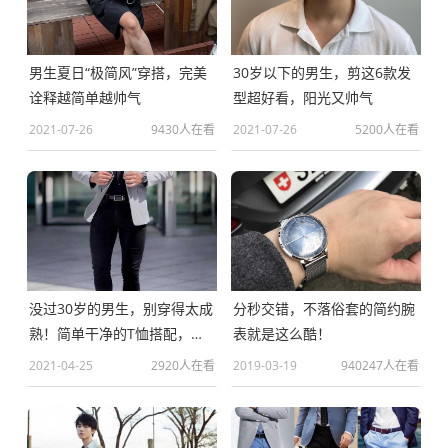
男生夏日“极简风”穿搭，完美
30岁以下的男生，剪这6款发
诠释越简单越帅气
型超好看，阳光又帅气
2021-07-26
9430人在看
2021-07-26
5200人在看
没过30岁的男生，别穿得太成
分秒交错，不落俗套的简约腕
熟！简单干净的T恤搭配，帅
表就是这么酷！
气又减龄
2021-04-25
2920人在看
2019-03-19
940247人在看