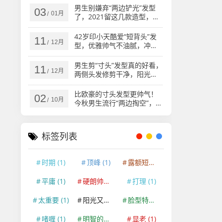
男生别嫌弃“两边铲光”发型
03
01月
/
了，2021留这几款造型，干
净帅气
42岁印小天酷爱“短背头”发
11
12月
/
型，优雅帅气不油腻，冲进
追光哥哥
男生剪“寸头”发型真的好看，
11
12月
/
两侧头发修剪干净，阳光帅
气有魅力
比欧豪的寸头发型更帅气！
02
10月
/
今秋男生流行“两边掏空”，潮
流有个性
标签列表
时期
(1)
顶峰
(1)
露额短发
(1)
平庸
(1)
硬朗帅气
(1)
打理
(1)
太重要
(1)
阳光又帅气
(2)
脸型特征
(1)
啫喱
(1)
明智的选择
(1)
显老
(1)