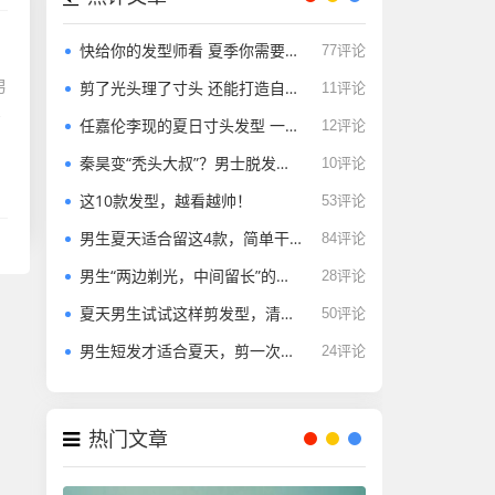
快给你的发型师看 夏季你需要这些清爽的发型
77评论
男
剪了光头理了寸头 还能打造自己的特色风格？
11评论
型
任嘉伦李现的夏日寸头发型 一眼望去倍感清凉
12评论
秦昊变“秃头大叔”？男士脱发自救指南要get
10评论
这10款发型，越看越帅！
53评论
男生夏天适合留这4款，简单干净显帅气
84评论
男生“两边剃光，中间留长”的发型，这4款很帅气，不要剪错了
28评论
夏天男生试试这样剪发型，清爽干净不失帅气
50评论
男生短发才适合夏天，剪一次可以帅很久
24评论
热门文章