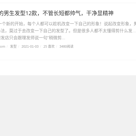
的男生发型12款，不管长短都帅气，干净显精神
是一个新的开始，每个人都可以趁机改变一下自己的形象！说起改变形象，
办法，莫过于去改变一下自己的发型了。但是很多人都不太懂得剪什么发
发店只会跟理发师说一句“稍微剪...
com
发型
25 喜欢
/
/
2021-01-03
/
/
3480阅读