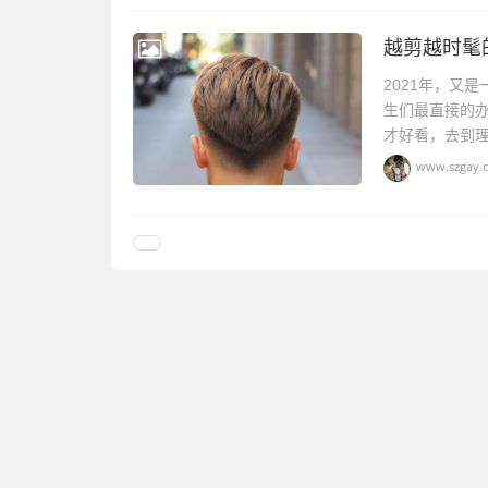
越剪越时髦
2021年，又
生们最直接的
才好看，去到理
www.szgay.