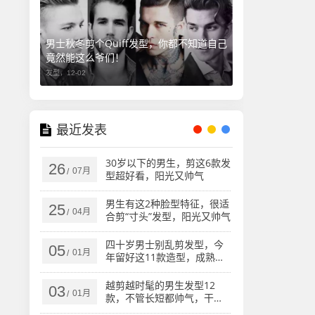
男士秋冬剪个Quiff发型，你都不知道自己
竟然能这么爷们！
发型，
12-02
最近发表
30岁以下的男生，剪这6款发
26
07月
/
型超好看，阳光又帅气
男生有这2种脸型特征，很适
25
04月
/
合剪“寸头”发型，阳光又帅气
四十岁男士别乱剪发型，今
05
01月
/
年留好这11款造型，成熟帅
气不显老
越剪越时髦的男生发型12
03
01月
/
款，不管长短都帅气，干净
显精神