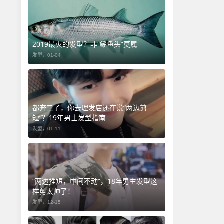
2019最火的发型？非“鲻鱼头”莫属
发型，
01-04
都奔二了，你去理发店还在说“两边剪
短”？19年男士发型指南
发型，
01-11
“两边推短，中间不动”，18年男生发型这
样剪太帅了！
发型，
12-15