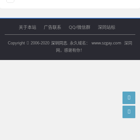
关于本站
广告联系
QQ/微信群
深同站标
深圳同志.
www.szgay.com
Copyright
2006-2020
永久域名：
深同
网，感谢有你！