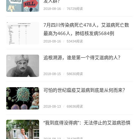
发人群？
2018-08-16
/
76729阅读
7月四川传染病死亡478人，艾滋病死亡数
最高为466人，肺结核发病5684例
2018-08-16
/
53434阅读
追根溯源，谁是第一个得艾滋病的人？
2018-08-15
/
58630阅读
可怕的世纪瘟疫艾滋病到底是从何而来？
2018-08-13
/
69636阅读
“我到底得没得病”：无法停止的艾滋病恐惧