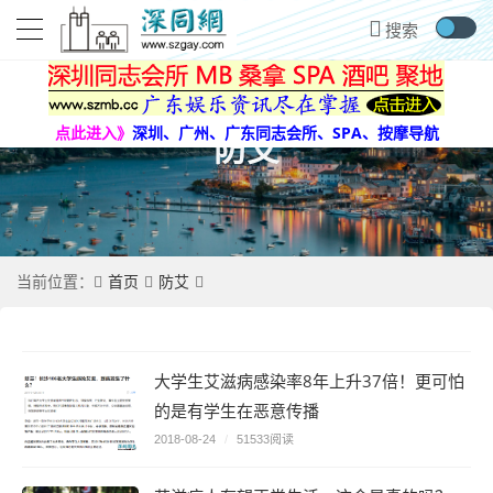
点此进入》
深圳、广州、广东同志会所、SPA、按摩导航
防艾
首页
防艾
当前位置：
大学生艾滋病感染率8年上升37倍！更可怕
的是有学生在恶意传播
2018-08-24
/
51533阅读